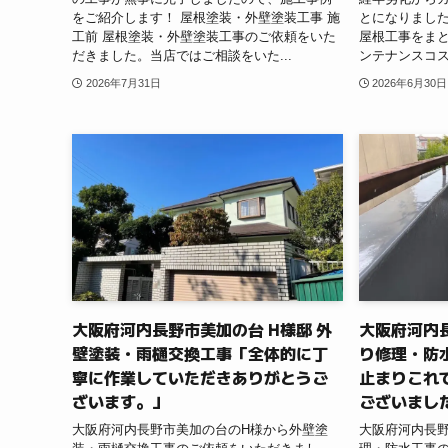
をご紹介します！ 屋根塗装・外壁塗装工事 施
とになりました
工前 屋根塗装・外壁塗装工事のご依頼をいた
屋根工事をま
だきました。当店ではご相談をいた...
ンテナンスコス
2026年7月31日
2026年6月30日
大阪府河内長野市美加の台 H様邸 外
大阪府河内長
壁塗装・雨樋交換工事「全体的に丁
り修理・防
寧に作業していただきありがとうご
止まりこれ
ざいます。」
ございまし
大阪府河内長野市美加の台のH様から外壁塗
大阪府河内長