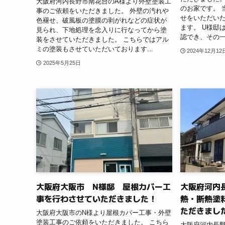
大阪府河内長野市南花台のA様より外壁塗装工
のお家です。 
事のご依頼をいただきました。 外壁の汚れや
せをいただい
色褪せ、破風板の塗膜の剥がれなどの症状が
ます。 U様邸
見られ、下地処理を念入りに行なってから塗
認でき、その一
装をさせていただきました。 こちらではアル
ミの塗装もさせていただいております...
2024年12月12
2025年5月25日
大阪府大阪市 N様邸 屋根カバー工
大阪府河内
事を行わさせていただきました！
熱・断熱塗
ただきまし
大阪府大阪市のN様より屋根カバー工事・外壁
塗装工事のご依頼をいただきました。 こちら
大阪府河内長