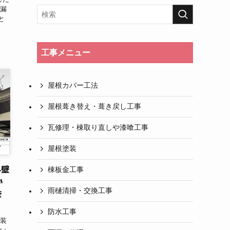
雨漏
と
工事メニュー
屋根カバー工法
屋根葺き替え・葺き戻し工事
瓦修理・棟取り直しや漆喰工事
屋根塗装
外壁
棟板金工事
か
雨樋清掃・交換工事
き
防水工事
塗装