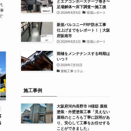
とエアコンホーステープ巻き〜
代
足場解体〜床下調査〜施工後
工事
2026年8月5日
現場レポート
で
新規バルコニーFRP防水工事
仕上げまでをレポート！｜大阪
府阪南市
2026年8月1日
現場レポート
雨樋をメンテナンスする時期は
いつ？
2026年7月31日
屋根工事コラム
施工事例
大阪府河内長野市 H様邸 屋根
塗
塗装・外壁塗装工事「見えない
な
屋根のところも丁寧に説明があ
あ
り、安心して工事をお任せする
ことができました」