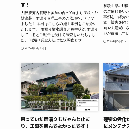
す！
和歌山県のU
のご依頼をいた
大阪府河内長野市美加の台のY様より屋根・外
事例をご紹介い
壁塗装・雨漏り修理工事のご依頼をいただき
意！被害を防ぐ
ました！ 本日はこちらの施工事例をご紹介い
雨や太陽光に
たします。 雨漏り散水調査と被害状況 雨漏り
ジが蓄積してい
しているとご報告を受けて調査をいたしまし
た。 雨漏り調査方法は散水調査とサ...
2024年5月15日
2024年5月17日
困っていた雨漏りもちゃんと止ま
建物の劣化
り、工事を頼んでよかったです！
にメンテナ