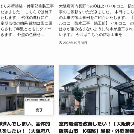
様より外壁塗装・付帯部塗装工事
大阪府河内長野市のO様よりバルコニー防
だきました！ こちらでは施工
事のご依頼をいただきました。 本日はこ
たします！ 劣化の進行に注
の工事の施工事例をご紹介いたします。 
定期点検の効果 建物は常に風
ルコニー防水工事 施工前】 バルコニー
さらされて年数とともにダメー
は水が染み込まないように防水が施工され
きます。 外壁の色褪せ...
います。 今回はこちらの防水工事を...
2023年10月25日
が進んでしまい、全体的
室内環境を改善したい！【大阪府
スをしたい！【大阪府八
阪狭山市 K様邸】屋根・外壁塗