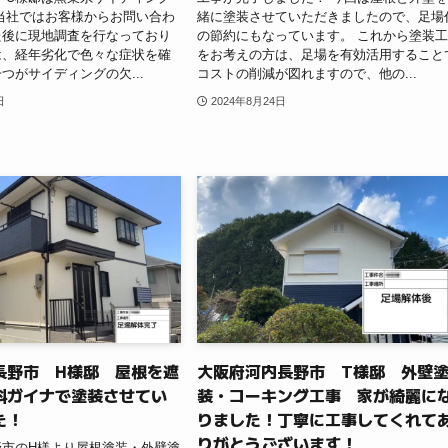
当社ではお客様からお問い合わ
緒に塗装させていただきましたので、足場
た後に現地調査を行なっており
の節約にもなっています。 これから塗装
は、経年劣化で色々な症状を確
をお考えの方は、足場を有効活用すること
つがサイディングの欠...
コストの削減が図れますので、他の...
日
2024年8月24日
長野市 H様邸 屋根を遮
大阪府河内長野市 T様邸 外壁
料ガイナで塗装させてい
装・コーキング工事 家が綺麗に
た！
りました！丁寧に工事してくれて
りがとうございます！
野市のH様より屋根塗装・外壁塗