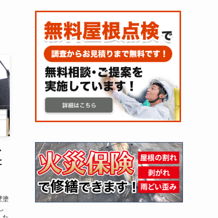
・
に
壁塗
し
した