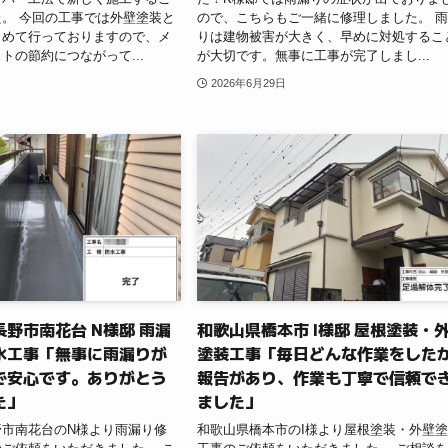
。 今回の工事では外壁塗装と
ので、こちらもご一緒に修理しました。 
とめて行っておりますので、メ
りは建物被害が大きく、早めに対処するこ
トの節約につながって...
が大切です。無事に工事が完了しまし...
2026年6月29日
野市南花台 N様邸 雨漏
和歌山県橋本市 I様邸 屋根塗装・
水工事「無事に雨漏りが
塗装工事「毎日どんな作業をした
で安心です。ありがとう
報告があり、作業も丁寧で信頼で
た」
ました」
野市南花台のN様より雨漏り修
和歌山県橋本市のI様より屋根塗装・外壁