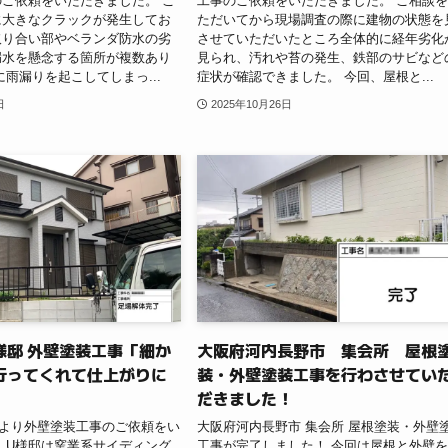
ご依頼をいただきました。 こ
工事のご依頼をいただきました。 ご相談
に大きなクラックが発生してお
ただいてから現場調査の際に建物の状態を
取り合い部やベランダ防水の劣
させていただいたところ全体的に経年劣化
漏水を懸念する箇所が複数あり
見られ、汚れや苔の発生、鉄部のサビなど
に雨漏りを起こしてしまっ...
症状が確認できました。 今回、屋根と...
日
2025年10月26日
様邸 外壁塗装工事「細か
大阪府河内長野市 集会所 屋根
行ってくれて仕上がりに
装・外壁塗装工事を行わさせてい
」
だきました！
様より外壁塗装工事のご依頼をい
大阪府河内長野市 集会所 屋根塗装・外壁
 U様邸は窯業系サイディング
工事が完了しました！ 今回は屋根と外壁