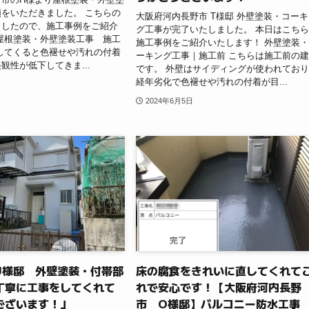
をいただきました。 こちらの
大阪府河内長野市 T様邸 外壁塗装・コー
ましたので、施工事例をご紹介
グ工事が完了いたしました。 本日はこち
屋根塗装・外壁塗装工事 施工
施工事例をご紹介いたします！ 外壁塗装
してくると色褪せや汚れの付着
ーキング工事｜施工前 こちらは施工前の
観性が低下してきま...
です。 外壁はサイディングが使われてお
経年劣化で色褪せや汚れの付着が目...
2024年6月5日
U様邸 外壁塗装・付帯部
床の腐食をきれいに直してくれて
丁寧に工事をしてくれて
れで安心です！【大阪府河内長野
ございます！」
市 O様邸】バルコニー防水工事