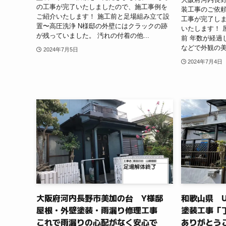
の工事が完了いたしましたので、施工事例を
装工事のご依頼
ご紹介いたします！ 施工前と足場組み立て設
工事が完了し
置〜高圧洗浄 N様邸の外壁にはクラックの跡
いたします！ 
が残っていました。 汚れの付着の他...
前 年数が経過
などで外観の美
2024年7月5日
2024年7月4日
大阪府河内長野市美加の台 Y様邸
和歌山県 
屋根・外壁塗装・雨漏り修理工事
塗装工事「
これで雨漏りの心配がなく安心で
ありがとう