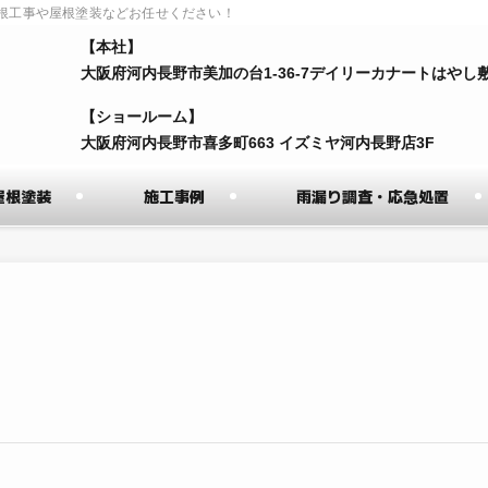
根工事や屋根塗装などお任せください！
【本社】
⼤阪府河内⻑野市美加の台1-36-7デイリーカナートはやし
【ショールーム】
⼤阪府河内⻑野市喜多町663 イズミヤ河内⻑野店3F
屋根塗装
施工事例
雨漏り調査・応急処置