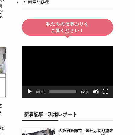
をい
雨漏り修理
見
が
の
私たちの仕事ぶりを
ご覧ください！
動
画
プ
レ
ー
ヤ
ー
00:00
02:30
塗
た
新着記事・現場レポート
塗装
大阪府阪南市｜屋根水切り塗装
を一