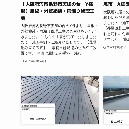
【大阪府河内長野市美加の台 Y様
尾市 A様
邸】屋根・外壁塗装・雨漏り修理工
大阪府八尾市
事
頼をいただきま
ましたので施
大阪府河内長野市美加の台のY様より、屋根・
【外壁塗装工
外壁塗装・雨漏り修理工事のご依頼をいただ
れと汚れの付着
きました。 こちらの工事が完了いたしました
グでした。 施
ので、施工事例をご紹介いたします。 【足場
組み立て設置】 工事初日は足場の組み立て設
2023年8月12日
置です。 今回は屋根と外壁を一緒に...
2023年9月24日