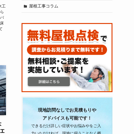
屋根工事コラム
水工
ちら
【バ
の床
て
現地訪問なしでお見積もりや
アドバイスも可能です！
大
できるだけ詳しい症状やお悩みやをご入
装工
力いただければ、現地に伺うことなく概