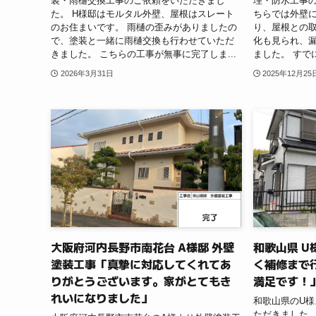
装・雨樋交換工事のご依頼をいただきまし
理・防水工事の
た。 H様邸はモルタル外壁、屋根はスレート
ちらでは外壁
のお住まいです。 雨樋の歪みがありましたの
り、屋根との
で、塗装と一緒に雨樋交換も行わせていただ
化も見られ、
きました。 こちらの工事が無事に完了しま...
ました。 すで
2026年3月31日
2025年12月25
大阪府河内長野市南花台 A様邸 外壁
和歌山県 U
塗装工事「真摯に対応してくれてあ
く補修まで
りがとうございます。家がとてもき
満足です！
れいになりました」
和歌山県のU
ただきました。