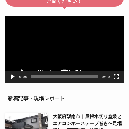
ご覧ください！
動
画
プ
レ
ー
ヤ
ー
00:00
02:30
新着記事・現場レポート
大阪府阪南市｜屋根水切り塗装と
エアコンホーステープ巻き〜足場