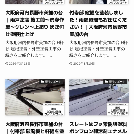
大阪府河内長野市美加の台
付帯部 縦樋を塗装しまし
｜雨戸塗装 施工前〜洗浄作
た！雨樋修理もお任せくだ
業〜ケレン〜上塗り 吹き付
さい！｜大阪府河内長野市
け塗装仕上げ
美加の台
大阪府河内長野市美加の台 H様
大阪府河内長野市美加の台 H様
邸 屋根塗装・外壁塗装工事の
邸 屋根塗装・外壁塗装工事の
続きをご紹介します。 ...
続きをご紹介します。 ...
2026年3月18日
2026年3月10日
現場レポート
現場レポート
大阪府河内長野市美加の台
スレートはフッ素樹脂塗料
｜付帯部 破風板と軒樋を塗
ボンフロン弱溶剤エナメル