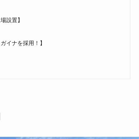
】
足場設置】
】
るガイナを採用！】
】
】