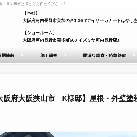
根工事や屋根塗装などお任せください！
【本社】
⼤阪府河内⻑野市美加の台1-36-7デイリーカナートはやし
【ショールーム】
⼤阪府河内⻑野市喜多町663 イズミヤ河内⻑野店3F
屋根塗装
施工事例
雨漏り調査・応急処置
大阪府大阪狭山市 K様邸】屋根・外壁塗