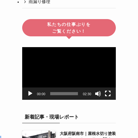
雨漏り修理
私たちの仕事ぶりを
ご覧ください！
動
画
プ
レ
ー
ヤ
ー
00:00
02:30
新着記事・現場レポート
大阪府阪南市｜屋根水切り塗装