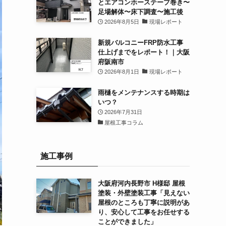
とエアコンホーステープ巻き〜
足場解体〜床下調査〜施工後
2026年8月5日
現場レポート
新規バルコニーFRP防水工事
仕上げまでをレポート！｜大阪
府阪南市
2026年8月1日
現場レポート
雨樋をメンテナンスする時期は
いつ？
2026年7月31日
屋根工事コラム
施工事例
大阪府河内長野市 H様邸 屋根
塗装・外壁塗装工事「見えない
屋根のところも丁寧に説明があ
り、安心して工事をお任せする
ことができました」