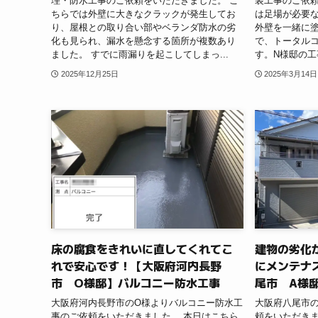
理・防水工事のご依頼をいただきました。 こ
装工事のご依
ちらでは外壁に大きなクラックが発生してお
は足場が必要
り、屋根との取り合い部やベランダ防水の劣
外壁を一緒に
化も見られ、漏水を懸念する箇所が複数あり
で、トータル
ました。 すでに雨漏りを起こしてしまっ...
す。N様邸の工
2025年12月25日
2025年3月14日
床の腐食をきれいに直してくれてこ
建物の劣化
れで安心です！【大阪府河内長野
にメンテナ
市 O様邸】バルコニー防水工事
尾市 A様
大阪府河内長野市のO様よりバルコニー防水工
大阪府八尾市
事のご依頼をいただきました。 本日はこちら
頼をいただきま