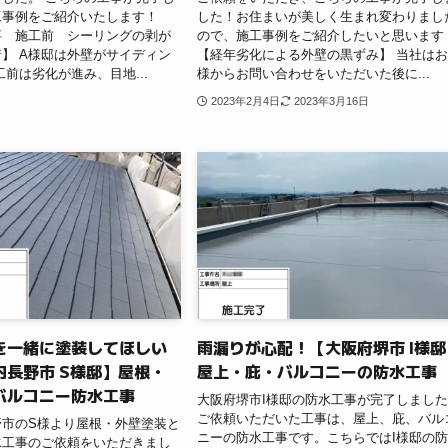
工事例をご紹介いたします！
した！お住まいが美しく生まれ変わりまし
事 施工前 シーリングの剥が
ので、施工事例をご紹介したいと思います
】 A様邸は外壁がサイディン
【経年劣化による外壁の黒ずみ】 当社は
工前は劣化が進み、目地...
様からお問い合わせをいただいた後に...
2023年2月4日
2023年3月16日
を一緒に塗装してほしい
雨漏りが心配！【大阪府堺市 I様邸
内長野市 S様邸】屋根・
屋上・庇・バルコニーの防水工事
バルコニー防水工事
大阪府堺市I様邸の防水工事が完了しまし
ご依頼いただいた工事は、屋上、庇、バル
野市のS様より屋根・外壁塗装と
ニーの防水工事です。こちらではI様邸の
水工事のご依頼をいただきまし