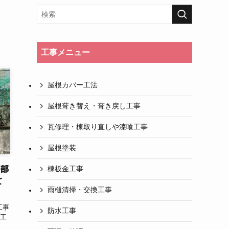
工事メニュー
屋根カバー工法
屋根葺き替え・葺き戻し工事
瓦修理・棟取り直しや漆喰工事
屋根塗装
帯部
棟板金工事
て
雨樋清掃・交換工事
工事
防水工事
施工
注