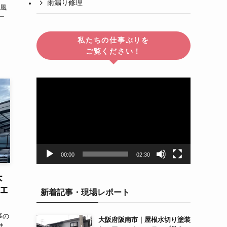
雨漏り修理
に風
ー
私たちの仕事ぶりを
ご覧ください！
動
画
プ
レ
ー
ヤ
ー
00:00
02:30
大
装工
新着記事・現場レポート
事の
大阪府阪南市｜屋根水切り塗装
ま