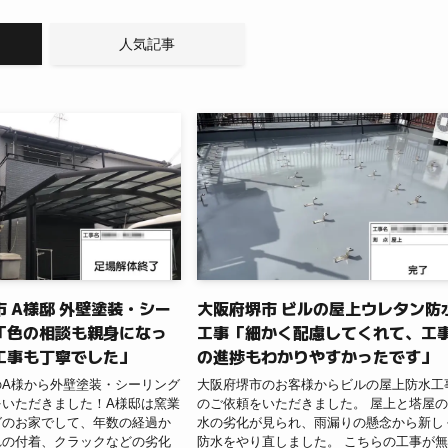
人気記事
 A様邸 外壁塗装・シー
大阪府堺市 ビルの屋上ウレタン防
「色の相談も親身になっ
工事「細かく配慮してくれて、工
工事も丁寧でした」
の進捗もわかりやすかったです」
のA様から外壁塗装・シーリング
大阪府堺市のお客様からビルの屋上防水工
をいただきました！A様邸は窯業
のご依頼をいただきました。 屋上と塔屋
グのお家でして、年数の経過か
水の劣化が見られ、雨漏りの懸念から新し
れの付着、クラックなどの劣化
防水をやり直しました。 こちらの工事が