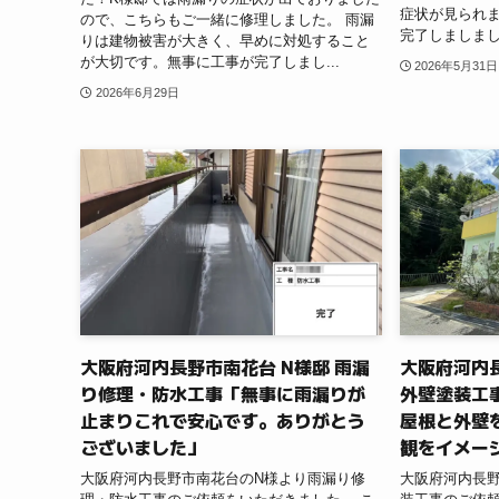
症状が見られま
ので、こちらもご一緒に修理しました。 雨漏
完了しましまし
りは建物被害が大きく、早めに対処すること
が大切です。無事に工事が完了しまし...
2026年5月31日
2026年6月29日
大阪府河内長野市南花台 N様邸 雨漏
大阪府河内長
り修理・防水工事「無事に雨漏りが
外壁塗装工
止まりこれで安心です。ありがとう
屋根と外壁
ございました」
観をイメー
大阪府河内長野市南花台のN様より雨漏り修
大阪府河内長