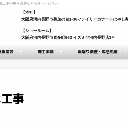
根工事や屋根塗装などお任せください！
【本社】
⼤阪府河内⻑野市美加の台1-36-7デイリーカナートはやし
【ショールーム】
⼤阪府河内⻑野市喜多町663 イズミヤ河内⻑野店3F
屋根塗装
施工事例
雨漏り調査・応急処置
水工事