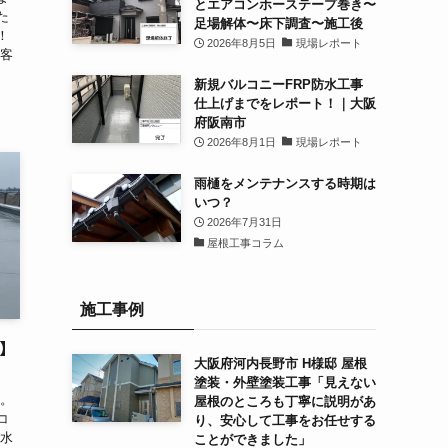
とエアコンホーステープ巻き〜
た
足場解体〜床下調査〜施工後
！
2026年8月5日
現場レポート
お客
新規バルコニーFRP防水工事
仕上げまでをレポート！｜大阪
府阪南市
2026年8月1日
現場レポート
雨樋をメンテナンスする時期は
いつ？
2026年7月31日
屋根工事コラム
施工事例
】
大阪府河内長野市 H様邸 屋根
塗装・外壁塗装工事「見えない
た。
屋根のところも丁寧に説明があ
コ
り、安心して工事をお任せする
防水
ことができました」