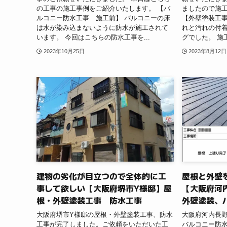
の工事の施工事例をご紹介いたします。 【バ
ましたので施
ルコニー防水工事 施工前】 バルコニーの床
【外壁塗装工
は水が染み込まないように防水が施工されて
れと汚れの付着
います。 今回はこちらの防水工事を...
グでした。 施
2023年10月25日
2023年8月12日
建物の劣化が目立つので全体的に工
屋根と外壁
事して欲しい【大阪府堺市Y様邸】屋
【大阪府河
根・外壁塗装工事 防水工事
外壁塗装、
大阪府堺市Y様邸の屋根・外壁塗装工事、防水
大阪府河内長
工事が完了しました。ご依頼をいただいた工
バルコニー防