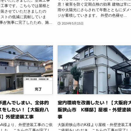
頼をいただきました。塗装工事
意！被害を防ぐ定期点検の効果 建物は常
な工事です。こちらでは屋根と
雨や太陽光にさらされて年数とともにダメ
塗装させていただきましたの
ジが蓄積していきます。 外壁の色褪せ...
コストの低減に貢献していま
事が無事に完了したため、施...
2024年5月15日
が進んでしまい、全体的
室内環境を改善したい！【大阪府
スをしたい！【大阪府八
阪狭山市 K様邸】屋根・外壁塗
邸】外壁塗装工事
事
のA様より、外壁塗装工事のご依
大阪府狭山市のK様より屋根・外壁塗装工
した。 こちらの工事が完了し
ご依頼をいただき、こちらの工事が完了し