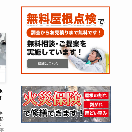
水
事
事
の防
く
無事