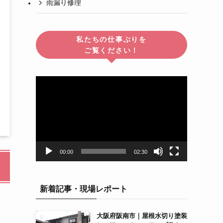
雨漏り修理
私たちの仕事ぶりを
ご覧ください！
動
画
プ
レ
ー
ヤ
ー
00:00
02:30
新着記事・現場レポート
大阪府阪南市｜屋根水切り塗装