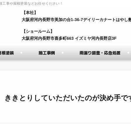
根工事や屋根塗装などお任せください！
【本社】
⼤阪府河内⻑野市美加の台1-36-7デイリーカナートはやし
【ショールーム】
⼤阪府河内⻑野市喜多町663 イズミヤ河内⻑野店3F
屋根塗装
施工事例
雨漏り調査・応急処置
、ききとりしていただいたのが決め手で