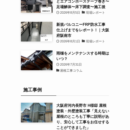
とエアコンホーステープ巻き〜
足場解体〜床下調査〜施工後
2026年8月5日
現場レポート
新規バルコニーFRP防水工事
仕上げまでをレポート！｜大阪
府阪南市
2026年8月1日
現場レポート
雨樋をメンテナンスする時期は
いつ？
2026年7月31日
屋根工事コラム
施工事例
大阪府河内長野市 H様邸 屋根
塗装・外壁塗装工事「見えない
屋根のところも丁寧に説明があ
り、安心して工事をお任せする
ことができました」