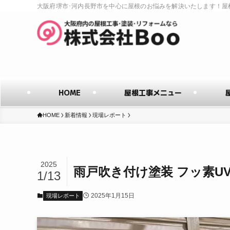
大阪府堺市･河内長野市を中心に屋根のお悩みを解決いたします！屋
HOME
屋根工事メニュー
HOME
新着情報
現場レポート
2025
雨戸吹き付け塗装 フッ素U
1/13
2025年1月15日
現場レポート