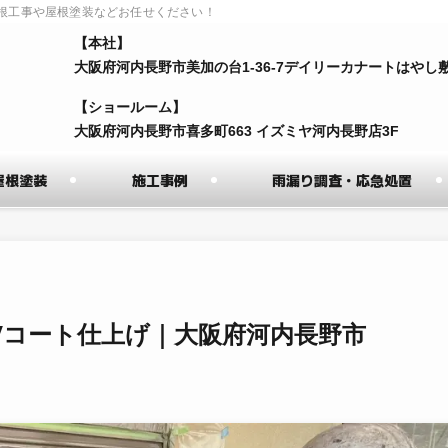
根工事や屋根塗装などお任せください！
【本社】
⼤阪府河内⻑野市美加の台1-36-7デイリーカナートはやし
【ショールーム】
⼤阪府河内⻑野市喜多町663 イズミヤ河内⻑野店3F
屋根塗装
施工事例
雨漏り調査・応急処置
Vコート仕上げ｜大阪府河内長野市