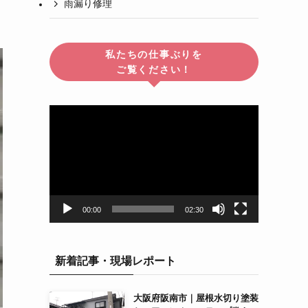
雨漏り修理
私たちの仕事ぶりを
ご覧ください！
動
画
プ
レ
ー
ヤ
ー
00:00
02:30
新着記事・現場レポート
大阪府阪南市｜屋根水切り塗装