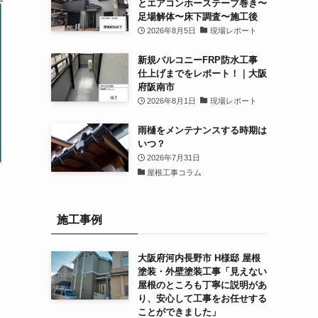
とエアコンホーステープ巻き〜
足場解体〜床下調査〜施工後
2026年8月5日
現場レポート
新規バルコニーFRP防水工事
仕上げまでをレポート！｜大阪
府阪南市
2026年8月1日
現場レポート
雨樋をメンテナンスする時期は
いつ？
2026年7月31日
屋根工事コラム
施工事例
大阪府河内長野市 H様邸 屋根
塗装・外壁塗装工事「見えない
屋根のところも丁寧に説明があ
り、安心して工事をお任せする
ことができました」