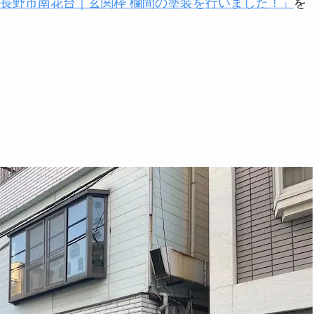
長野市南花台｜玄関枠 欄間の塗装を行いました！」
を