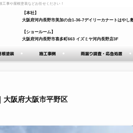
根工事や屋根塗装などお任せください！
【本社】
⼤阪府河内⻑野市美加の台1-36-7デイリーカナートはやし
【ショールーム】
⼤阪府河内⻑野市喜多町663 イズミヤ河内⻑野店3F
屋根塗装
施工事例
雨漏り調査・応急処置
｜大阪府大阪市平野区