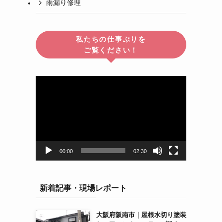
雨漏り修理
私たちの仕事ぶりを
ご覧ください！
動
画
プ
レ
ー
ヤ
ー
00:00
02:30
新着記事・現場レポート
大阪府阪南市｜屋根水切り塗装