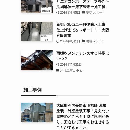
とエアコンホーステープ巻き〜
足場解体〜床下調査〜施工後
2026年8月5日
現場レポート
新規バルコニーFRP防水工事
仕上げまでをレポート！｜大阪
府阪南市
2026年8月1日
現場レポート
雨樋をメンテナンスする時期は
いつ？
2026年7月31日
屋根工事コラム
施工事例
大阪府河内長野市 H様邸 屋根
塗装・外壁塗装工事「見えない
屋根のところも丁寧に説明があ
り、安心して工事をお任せする
ことができました」