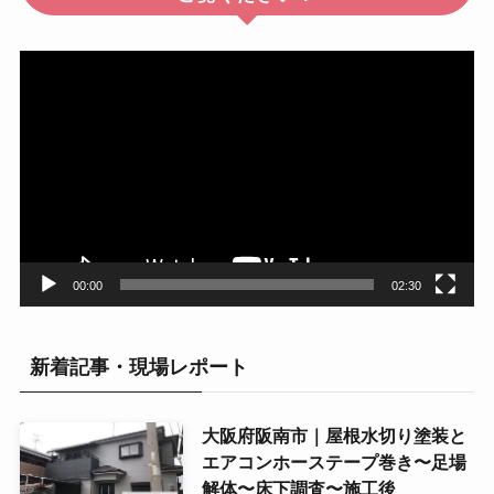
動
画
プ
レ
ー
ヤ
ー
00:00
02:30
新着記事・現場レポート
大阪府阪南市｜屋根水切り塗装と
エアコンホーステープ巻き〜足場
解体〜床下調査〜施工後