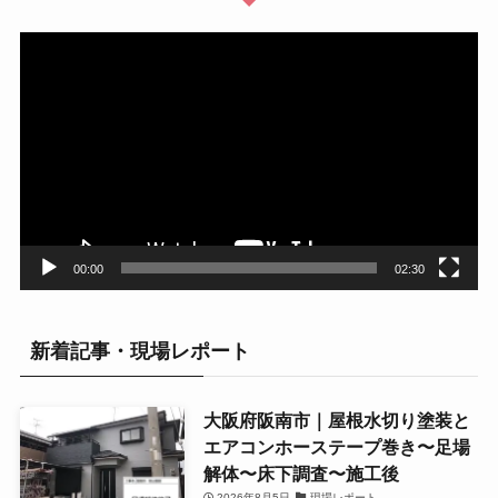
動
画
プ
レ
ー
ヤ
ー
00:00
02:30
新着記事・現場レポート
大阪府阪南市｜屋根水切り塗装と
エアコンホーステープ巻き〜足場
解体〜床下調査〜施工後
2026年8月5日
現場レポート