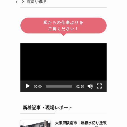
雨漏り修理
私たちの仕事ぶりを
ご覧ください！
動
画
プ
レ
ー
ヤ
ー
00:00
02:30
新着記事・現場レポート
大阪府阪南市｜屋根水切り塗装