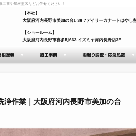
根工事や屋根塗装などお任せください！
【本社】
⼤阪府河内⻑野市美加の台1-36-7デイリーカナートはやし
【ショールーム】
⼤阪府河内⻑野市喜多町663 イズミヤ河内⻑野店3F
屋根塗装
施工事例
雨漏り調査・応急処置
洗浄作業｜大阪府河内長野市美加の台