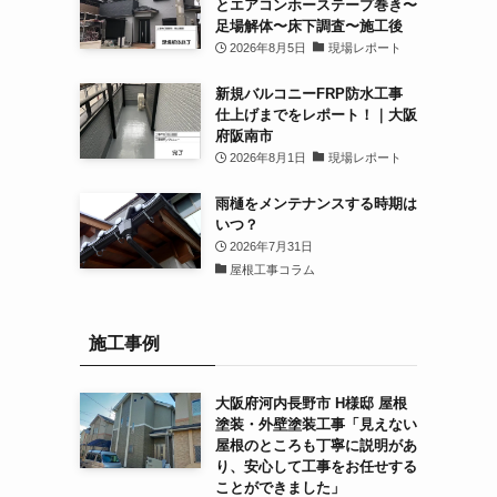
とエアコンホーステープ巻き〜
足場解体〜床下調査〜施工後
2026年8月5日
現場レポート
新規バルコニーFRP防水工事
仕上げまでをレポート！｜大阪
府阪南市
2026年8月1日
現場レポート
雨樋をメンテナンスする時期は
いつ？
2026年7月31日
屋根工事コラム
施工事例
大阪府河内長野市 H様邸 屋根
塗装・外壁塗装工事「見えない
屋根のところも丁寧に説明があ
り、安心して工事をお任せする
ことができました」