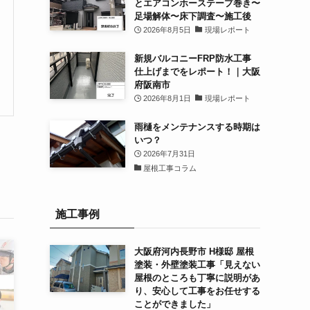
とエアコンホーステープ巻き〜
足場解体〜床下調査〜施工後
2026年8月5日
現場レポート
新規バルコニーFRP防水工事
仕上げまでをレポート！｜大阪
府阪南市
2026年8月1日
現場レポート
雨樋をメンテナンスする時期は
いつ？
2026年7月31日
屋根工事コラム
施工事例
大阪府河内長野市 H様邸 屋根
塗装・外壁塗装工事「見えない
屋根のところも丁寧に説明があ
り、安心して工事をお任せする
ことができました」