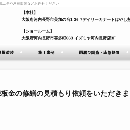
根工事や屋根塗装などお任せください！
【本社】
⼤阪府河内⻑野市美加の台1-36-7デイリーカナートはやし
【ショールーム】
⼤阪府河内⻑野市喜多町663 イズミヤ河内⻑野店3F
屋根塗装
施工事例
雨漏り調査・応急処置
棟板金の修繕の見積もり依頼をいただきま