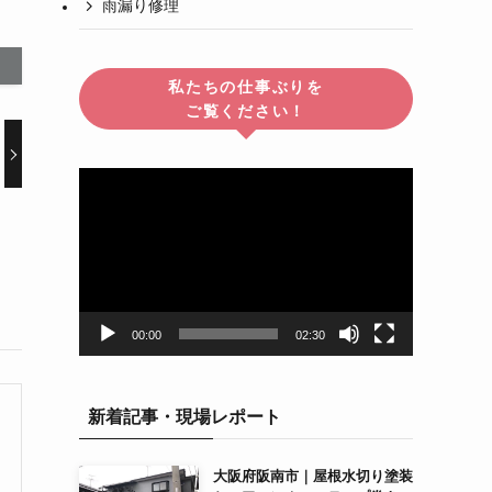
雨漏り修理
私たちの仕事ぶりを
ご覧ください！
動
画
プ
レ
ー
ヤ
ー
00:00
02:30
新着記事・現場レポート
大阪府阪南市｜屋根水切り塗装