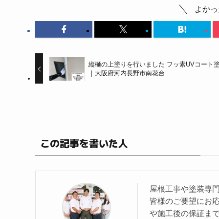
よかっ
縦樋の上塗りを行いました フッ素UVコート
｜大阪府河内長野市南花台
この記事を書いた人
屋根工事や塗装専門
皆様のご要望にお
や施⼯後の保証ま