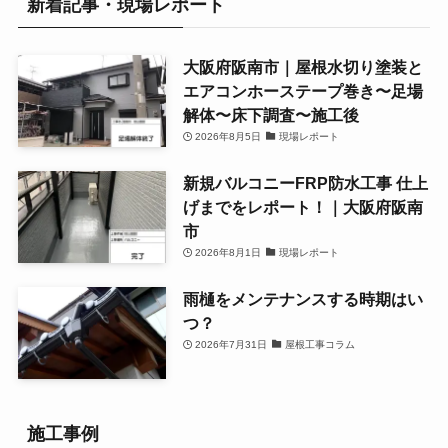
新着記事・現場レポート
大阪府阪南市｜屋根水切り塗装と
エアコンホーステープ巻き〜足場
解体〜床下調査〜施工後
2026年8月5日
現場レポート
新規バルコニーFRP防水工事 仕上
げまでをレポート！｜大阪府阪南
市
2026年8月1日
現場レポート
雨樋をメンテナンスする時期はい
つ？
2026年7月31日
屋根工事コラム
施工事例